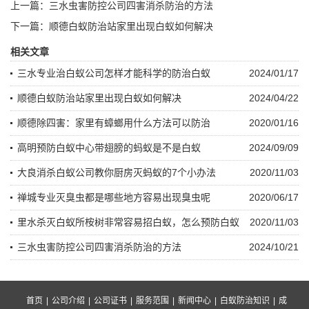
上一篇：
三水虫害防控公司四害消杀防治的方法
下一篇：
顺德白蚁防治站家里出现白蚁如何解决
相关文章
三水专业治白蚁公司怎样才能科学的防治白蚁
2024/01/17
顺德白蚁防治站家里出现白蚁如何解决
2024/04/22
顺德除四害：家里有蟑螂用什么方法可以防治
2020/01/16
高明预防白蚁中心带翅膀的蚂蚁是不是白蚁
2024/09/09
大良消杀白蚁公司教你厨房灭蚂蚁的7个小办法
2020/11/03
禅城专业灭臭虫都是哪些地方容易出现臭虫呢
2020/06/17
里水杀灭白蚁所桉树非常容易招白蚁，怎么预防白蚁
2020/11/03
三水虫害防控公司四害消杀防治的方法
2024/10/21
首页
|
公司介绍
|
公司证书
|
服务范围
|
新闻中心
|
白蚁防治知识
|
成