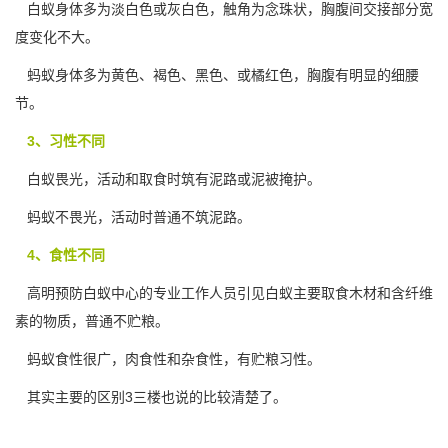
白蚁身体多为淡白色或灰白色，触角为念珠状，胸腹间交接
部分宽
度
变化不大。
蚂蚁身体多为黄色、褐色、黑色、或橘红色，胸腹有明显的细腰
节。
3、习性不同
白蚁畏光，活动和取食时筑有泥路或泥被掩护。
蚂蚁不畏光，活动时普通
不筑泥路
。
4、食性不同
高明预防白蚁中心的专业工作人员引见白蚁主要取食木材和含纤维
素的物质，普通不贮粮。
蚂蚁食性很广，肉食性和杂食性，有贮粮习性。
其实主要的区别3三楼也说的比较清楚了。