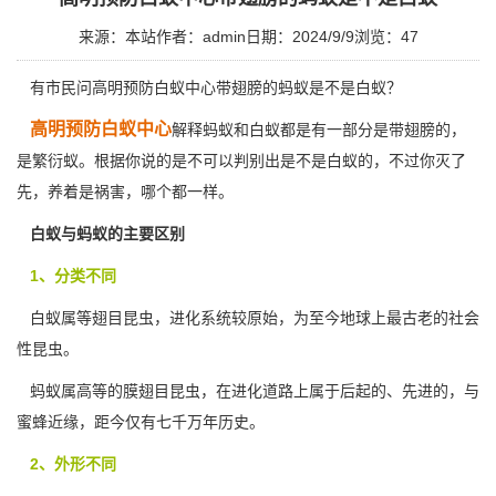
来源：本站
作者：admin
日期：2024/9/9
浏览：
47
有市民问高明预防白蚁中心带翅膀的蚂蚁是不是白蚁？
高明预防白蚁中心
解释蚂蚁和白蚁都是有一部分是带翅膀的，
是繁衍蚁。根据你说的是不可以判别出是不是白蚁的，不过你灭了
先，养着是
祸害
，哪个都一样。
白蚁与蚂蚁的主要区别
1、分类不同
白蚁属等
翅目昆虫
，进化系统较原始，为至今地球上最古老的社会
性昆虫。
蚂蚁属高等的膜翅目昆虫，在进化道路上属于后起的、先进的，与
蜜蜂近缘，距今仅有七千万年历史。
2、外形不同