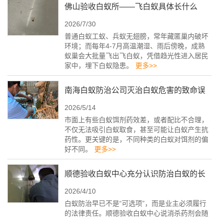
佛山验收白蚁所——飞白蚁具体长什么
2026/7/30
样？
普通白蚁工蚁、兵蚁无翅膀，常年藏匿巢内破坏
环境；而每年4-7月高温潮湿、雨后傍晚，成熟
蚁巢会大批量飞出飞白蚁，凭借趋光性进入居民
家中，埋下白蚁隐患。
更多>>
南海白蚁防治公司灭治白蚁危害的致命误
2026/5/14
区
市面上有些白蚁饵剂药效差，或者配比不合理，
不仅无法吸引白蚁取食，甚至可能让白蚁产生抗
药性。更关键的是，不同种类的白蚁对饵剂的偏
好不同。
更多>>
顺德验收白蚁中心充分认识防治白蚁的长
2026/4/10
期性
白蚁防治早已不是“可选项”，而是业主必须履行
的法律责任。顺德验收白蚁中心说消杀药剂会随