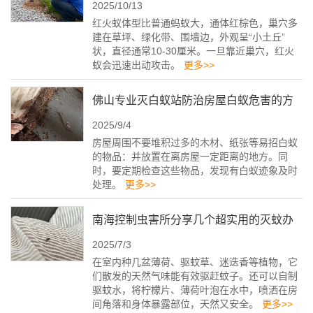
2025/10/13
怎么办
红火蚁体型比普通蚂蚁大，通体红棕色，巢穴多
建在草坪、绿化带、围墙边，外观呈“小土丘”
状，直径通常10-30厘米。一旦靠近巢穴，红火
蚁会迅速出动攻击。
更多>>
佛山专业灭白蚁站防治房屋白蚁危害的方
2025/9/4
法
房屋周围不要堆积过多的木材、纸张等易招白蚁
的物品：并放置在离房屋一定距离的地方。同
时，要定期检查这些物品，发现有白蚁迹象及时
处理。
更多>>
南海控制虫害所分享几个超实用的灭蚊办
2025/7/3
法
在室内种几盆薄荷、驱蚊草、迷迭香等植物，它
们散发的天然气味能有效驱赶蚊子。还可以自制
驱蚊水，将柠檬片、薄荷叶泡在水中，喷洒在房
间角落和身体暴露部位，天然又安全。
更多>>