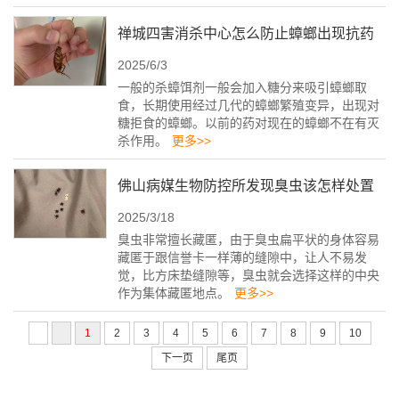
禅城四害消杀中心怎么防止蟑螂出现抗药
2025/6/3
性
一般的杀蟑饵剂一般会加入糖分来吸引蟑螂取
食，长期使用经过几代的蟑螂繁殖变异，出现对
糖拒食的蟑螂。以前的药对现在的蟑螂不在有灭
杀作用。
更多>>
佛山病媒生物防控所发现臭虫该怎样处置
2025/3/18
臭虫非常擅长藏匿，由于臭虫扁平状的身体容易
藏匿于跟信誉卡一样薄的缝隙中，让人不易发
觉，比方床垫缝隙等，臭虫就会选择这样的中央
作为集体藏匿地点。
更多>>
1
2
3
4
5
6
7
8
9
10
下一页
尾页