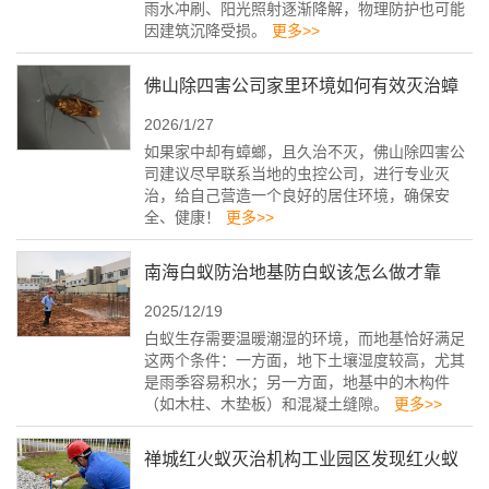
雨水冲刷、阳光照射逐渐降解，物理防护也可能
因建筑沉降受损。
更多>>
佛山除四害公司家里环境如何有效灭治蟑
2026/1/27
螂
如果家中却有蟑螂，且久治不灭，佛山除四害公
司建议尽早联系当地的虫控公司，进行专业灭
治，给自己营造一个良好的居住环境，确保安
全、健康！
更多>>
南海白蚁防治地基防白蚁该怎么做才靠
2025/12/19
谱！
白蚁生存需要温暖潮湿的环境，而地基恰好满足
这两个条件：一方面，地下土壤湿度较高，尤其
是雨季容易积水；另一方面，地基中的木构件
（如木柱、木垫板）和混凝土缝隙。
更多>>
禅城红火蚁灭治机构工业园区发现红火蚁