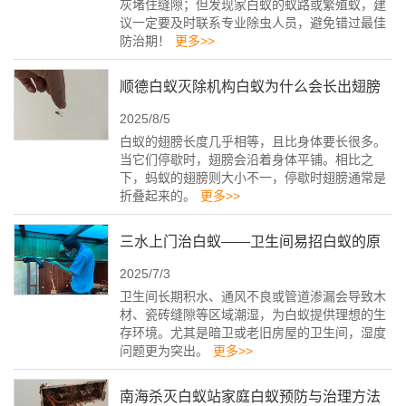
灰堵住缝隙；但发现家白蚁的蚁路或繁殖蚁，建
议一定要及时联系专业除虫人员，避免错过最佳
防治期！
更多>>
顺德白蚁灭除机构白蚁为什么会长出翅膀
2025/8/5
白蚁的翅膀长度几乎相等，且比身体要长很多。
当它们停歇时，翅膀会沿着身体平铺。相比之
下，蚂蚁的翅膀则大小不一，停歇时翅膀通常是
折叠起来的。
更多>>
三水上门治白蚁——卫生间易招白蚁的原
2025/7/3
因
卫生间长期积水、通风不良或管道渗漏会导致木
材、瓷砖缝隙等区域潮湿，为白蚁提供理想的生
存环境。尤其是暗卫或老旧房屋的卫生间，湿度
问题更为突出。
更多>>
南海杀灭白蚁站家庭白蚁预防与治理方法