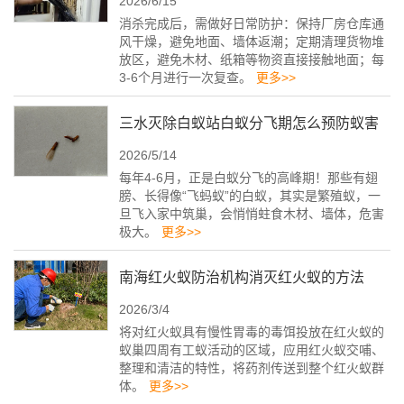
2026/6/15
的灭白蚁公司
消杀完成后，需做好日常防护：保持厂房仓库通
风干燥，避免地面、墙体返潮；定期清理货物堆
放区，避免木材、纸箱等物资直接接触地面；每
3-6个月进行一次复查。
更多>>
三水灭除白蚁站白蚁分飞期怎么预防蚁害
2026/5/14
每年4-6月，正是白蚁分飞的高峰期！那些有翅
膀、长得像“飞蚂蚁”的白蚁，其实是繁殖蚁，一
旦飞入家中筑巢，会悄悄蛀食木材、墙体，危害
极大。
更多>>
南海红火蚁防治机构消灭红火蚁的方法
2026/3/4
将对红火蚁具有慢性胃毒的毒饵投放在红火蚁的
蚁巢四周有工蚁活动的区域，应用红火蚁交哺、
整理和清洁的特性，将药剂传送到整个红火蚁群
体。
更多>>