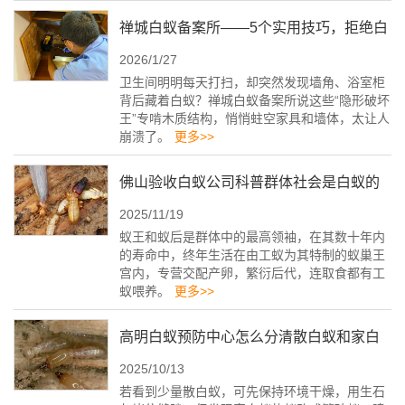
禅城白蚁备案所——5个实用技巧，拒绝白
2026/1/27
蚁找上门
卫生间明明每天打扫，却突然发现墙角、浴室柜
背后藏着白蚁？禅城白蚁备案所说这些“隐形破坏
王”专啃木质结构，悄悄蛀空家具和墙体，太让人
崩溃了。
更多>>
佛山验收白蚁公司科普群体社会是白蚁的
2025/11/19
生物特性
蚁王和蚁后是群体中的最高领袖，在其数十年内
的寿命中，终年生活在由工蚁为其特制的蚁巢王
宫内，专营交配产卵，繁衍后代，连取食都有工
蚁喂养。
更多>>
高明白蚁预防中心怎么分清散白蚁和家白
2025/10/13
蚁
若看到少量散白蚁，可先保持环境干燥，用生石