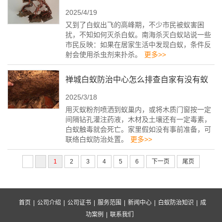
2025/4/19
又到了白蚁出飞的高峰期，不少市民被蚁害困
扰，不知如何灭杀白蚁。南海杀灭白蚁站说一些
市民反映：如果在居家生活中发现白蚁，条件反
射会使用杀虫剂来扑杀。
更多>>
禅城白蚁防治中心怎么排查自家有没有蚁
2025/3/18
巢
用灭蚁粉剂喷洒到蚁巢内，或将木质门窗按一定
间隔钻孔灌注药液，木材及土壤还有一定毒素，
白蚁触毒就会死亡。家里假如没有事前准备，可
联络白蚁防治处置。
更多>>
1
2
3
4
5
6
下一页
尾页
首页
|
公司介绍
|
公司证书
|
服务范围
|
新闻中心
|
白蚁防治知识
|
成
功案例
|
联系我们