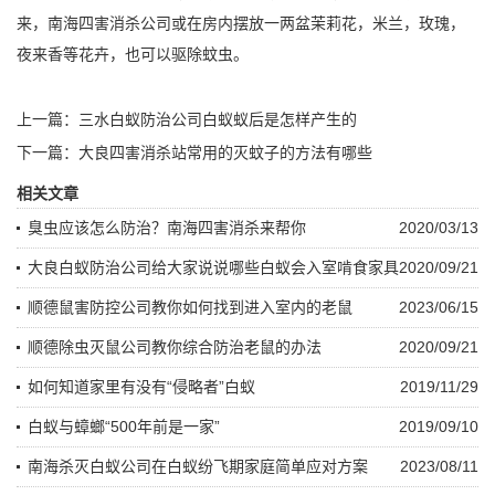
来，南海四害消杀公司或在房内摆放一两盆茉莉花，米兰，玫瑰，
夜来香等花卉，也可以
驱除蚊虫
。
上一篇：
三水白蚁防治公司白蚁蚁后是怎样产生的
下一篇：
大良四害消杀站常用的灭蚊子的方法有哪些
相关文章
臭虫应该怎么防治？南海四害消杀来帮你
2020/03/13
大良白蚁防治公司给大家说说哪些白蚁会入室啃食家具
2020/09/21
顺德鼠害防控公司教你如何找到进入室内的老鼠
2023/06/15
顺德除虫灭鼠公司教你综合防治老鼠的办法
2020/09/21
如何知道家里有没有“侵略者”白蚁
2019/11/29
白蚁与蟑螂“500年前是一家”
2019/09/10
南海杀灭白蚁公司在白蚁纷飞期家庭简单应对方案
2023/08/11