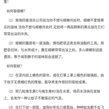
策！
如何
驱蟑螂
？
（1）南海四害消杀公司说当你不想与蟑螂共处时，蟑螂不爱情黄
瓜的滋味,当你不想与蟑螂共处时,无妨将一两段掰断的黄瓜放在它们
常常出没的中央。
（2）蟑螂的腹部有一层油脂，惧怕肥皂这类去除油脂的工具。用
肥皂切块，与水拌成汁，撒在蟑螂常常出没之处。多么蟑螂别说是
遇到，等于闻到胰子的滋味就会逃脱了。
如何
驱蚊
？
（1）在室内挂上橘色的窗帘，或在灯罩上罩上橘色的玻璃纸，由
于蚊子无畏橘红色的辉煌，能孕育发作很好的驱蚊成果。
（2）把几粒维生素C与维生素B2泡在水里，将药水涂抹在皮肤
上，会发作一种让蚊子不敢接近的气息。
（3）在灯下挂一把葱，或用纱布包几根葱段，种种蚊虫都不会飞