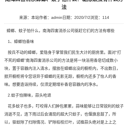
法
来源：本站
作者：admin
日期：2020/7/2
浏览：
114
蟑螂、蚊子怕什么，
南海四害消杀公司
驱赶它们的方法有哪些
1、蟑螂怕香味
按兵不动的蟑螂，爱隐身于掌管我们民生大计的厨房里。面对“打
不死的蟑螂”南海四害消杀公司的方法是将一块浴用香皂切成数小
块，置于容器内注入清水，摆放在蟑螂出没的橱柜内，不出数日，
掀开橱柜将令您讶异于蟑螂的无影无踪，橱柜内还多了怡人的香
味。想要造诣持续，仅须定期增补香皂容器内的净水。
2.蚊子怕辣味，蒜头呛退
花多蚊子也多，叮咬得人们肿包累累，蒜味能够让日常锐利的蚊子
消逝不见，连下雨过后会涌现的超大只蚊子，也偃旗息鼓了，所
以，驱蚊除了扫除情况、铲除枯枝烂叶，试植蒜头绝对是上上之