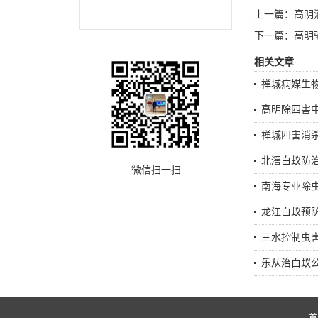
上一篇：
高明
下一篇：
高明
相关文章
禅城病媒生
高明除四害
禅城四害消
北滘白蚁防
微信扫一扫
南海专业除
龙江白蚁预
三水控制虫害
乐从治白蚁