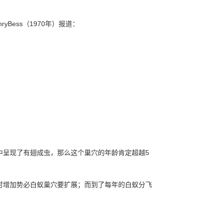
ess（1970年）报道：
呈现了有翅成虫，那么这个巢穴的年龄肯定超越5
时增加势必白蚁巢穴要扩展；而到了每年的白蚁
分飞