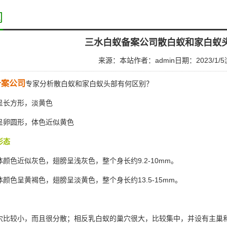
闻
三水白蚁备案公司散白蚁和家白蚁
来源：本站
作者：admin
日期：2023/1/5
备案公司
专家分析散白蚁和家白蚁头部有何区别？
长方形，淡黄色
卵圆形，体色近似黄色
形态
颜色近似灰色，翅膀呈浅灰色，整个身长约9.2-10mm。
颜色呈黄褐色，翅膀呈淡黄色，整个身长约13.5-15mm。
比较小，而且很分散；相反乳白蚁的巢穴很大，比较集中，并设有主巢