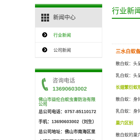
行业新
新闻中心
行业新闻
{$ClassName_en}
公司新闻
三水白蚁
散白蚁：头呈
乳白蚁：头呈
咨询电话
长翅繁衍蚁
13690603002
散白蚁：身体
佛山市益伦白蚁虫害防治有限
公司
乳白蚁：身体
总公司电话：0757-85110172
手机：13690603002（刘生）
巢穴区别
总公司地址：佛山市南海区里
散白蚁的巢穴