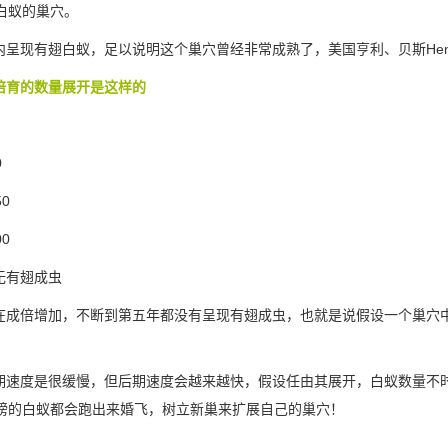
白蚁的巢穴。
现有翅白蚁，足以说明这个巢穴曾经非常成熟了，美国亨利、贝斯HenryB
培育的数量展开是这样的
0
0
0
无
有翅成虫
成倍增加，不断到第五年都没有呈现有翅成虫，也就是说假设一个巢穴中
速度是很缓慢，但后期速度会越来越快，假设任由其展开，白蚁数量不
膀的白蚁都会跑出来婚飞，树立新巢来扩展自己的巢穴！