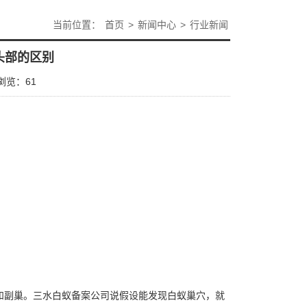
当前位置：
首页
>
新闻中心
>
行业新闻
头部的区别
浏览：
61
和副巢。三水白蚁备案公司说假设能发现
白蚁巢穴
，就