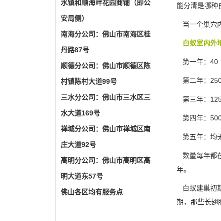
水镇和顺海畔花园商铺（即公
能分清是哪种
安局侧）
当一个巢穴内呈
南海分公司：佛山市南海区桂
白蚁室内外
丹路87号
第一年：40
顺德分公司：佛山市顺德区陈
第二年：25
村镇陈村大道99号
三水分公司：佛山市三水区三
第三年：125
水大道169号
第四年：500
禅城分公司：佛山市禅城区南
第五年：均
庄大道92号
数量每年都在
高明分公司：佛山市高明区高
年。
明大道东57号
白蚁建巢初期
佛山各区均有服务点
期
，那些长翅