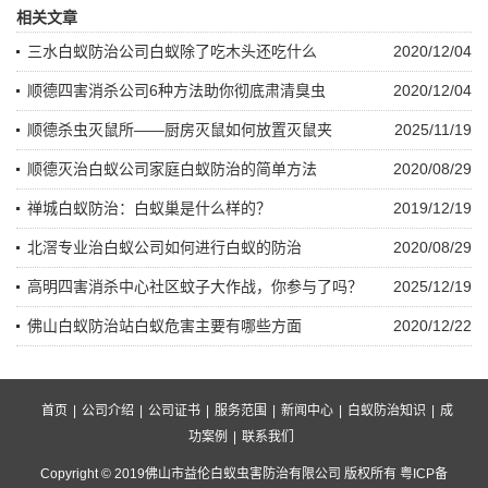
相关文章
三水白蚁防治公司白蚁除了吃木头还吃什么
2020/12/04
顺德四害消杀公司6种方法助你彻底肃清臭虫
2020/12/04
顺德杀虫灭鼠所——厨房灭鼠如何放置灭鼠夹
2025/11/19
顺德灭治白蚁公司家庭白蚁防治的简单方法
2020/08/29
禅城白蚁防治：白蚁巢是什么样的？
2019/12/19
北滘专业治白蚁公司如何进行白蚁的防治
2020/08/29
高明四害消杀中心社区蚊子大作战，你参与了吗？
2025/12/19
佛山白蚁防治站白蚁危害主要有哪些方面
2020/12/22
首页
|
公司介绍
|
公司证书
|
服务范围
|
新闻中心
|
白蚁防治知识
|
成
功案例
|
联系我们
Copyright © 2019佛山市益伦白蚁虫害防治有限公司 版权所有 粤ICP备