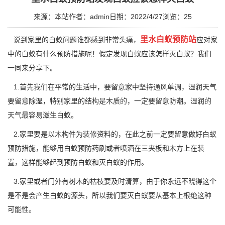
来源：本站
作者：admin
日期：2022/4/27
浏览：
25
里水白蚁预防站
说到家里的白蚁问题谁都感到非常头痛，
应对家
中的白蚁有什么预防措施呢！假定发现白蚁应该怎样灭白蚁？我们
一同来分享下。
1.首先我们在平常的生活中，要留意家中坚持通风单调，湿润天气
要留意除湿，特别家里的结构是木质的，一定要留意防潮。湿润的
天气最容易滋生白蚁。
2.家里要是以木构件为装修资料的，在此之前一定要留意做好白蚁
预防措施，能够用白蚁预防药刷或者喷洒在三夹板和木方上在装
置，这样能够起到
预防白蚁
和灭白蚁的作用。
3.家里或者门外有树木的枯枝要及时清算，由于你永远不晓得这个
是不是会产生白蚁的源头，所以我们要灭白蚁要从基本上根绝这种
可能性。