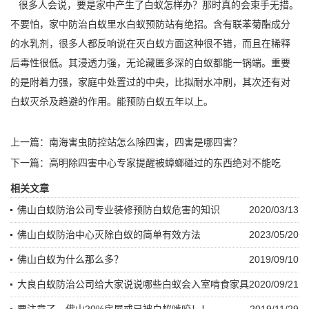
很多人会说，要是家中产生了白蚁怎样办？那时真的会
束手无措
。
不要怕，家中防治白蚁里水白蚁预防站有绝招。含有联苯菊酯成分
的水乳剂，很多人都反响说在灭白蚁方面这种很不错，而且在稀释
后毒性很低。其浸透力强，无论藏匿多深的白蚁都能一锅端。重要
的是
附着力强
，家庭中处置过的中央，比拟耐水冲刷，其次还有对
白蚁灭杀及趋避的作用。能预防白蚁五年以上。
上一篇：
南海害虫防控站怎么除四害，四害是哪四害？
下一篇：
高明除四害中心专家提醒被蟑螂碰过的东西绝对不能吃
相关文章
佛山白蚁防治公司专业装修预防白蚁危害的知识
2020/03/13
佛山白蚁防治中心灭除白蚁的简单有效方法
2023/05/20
佛山白蚁为什么那么多？
2019/09/10
大良白蚁防治公司给大家说说哪些白蚁会入室啃食家具
2020/09/21
要注意了，佛山20%房屋或已被白蚁啃咬！！
2019/11/29