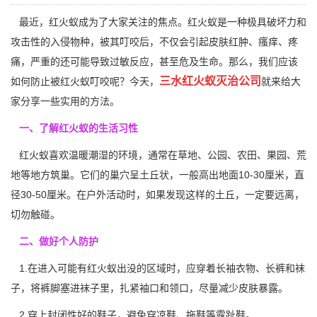
最近，红火蚁成为了大家关注的焦点。红火蚁是一种极具破坏力和
攻击性的入侵物种，被其叮咬后，不仅会引起皮肤红肿、瘙痒、疼
痛，严重的还可能导致过敏反应，甚至危及生命。那么，我们应该
三水红火蚁灭治公司
如何防止被红火蚁叮咬呢？今天，
就来给大
家分享一些实用的方法。
一、了解红火蚁的生活习性
红火蚁喜欢温暖潮湿的环境，通常在草地、公园、农田、果园、荒
地等地方
筑巢
。它们的巢穴呈土丘状，一般高出地面10-30厘米，直
径30-50厘米。在户外活动时，如果发现这样的土丘，一定要远离，
切勿触碰。
二、做好个人防护
1.在进入可能有红火蚁出没的区域时，应穿着长袖衣物、长裤和袜
子，将裤脚塞进袜子里，扎紧袖口和领口，尽量减少皮肤暴露。
2.穿上封闭性好的鞋子，避免穿凉鞋、拖鞋等露趾鞋。