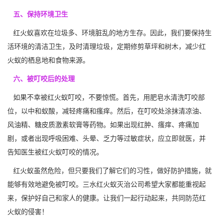
五、保持环境卫生
红火蚁喜欢在垃圾多、环境脏乱的地方生存。因此，我们要保持生
活环境的清洁卫生，及时
清理垃圾
，定期修剪草坪和树木，减少红
火蚁的栖息地和食物来源。
六、被叮咬后的处理
如果不幸被红火蚁叮咬，不要惊慌。首先，用肥皂水清洗叮咬部
位，以中和蚁酸，减轻疼痛和瘙痒。然后，在叮咬处涂抹清凉油、
风油精、糖皮质激素软膏等药物。如果出现红肿、瘙痒、疼痛加
剧，或者出现呼吸困难、头晕、乏力等过敏症状，应立即就医，并
告知医生被红火蚁叮咬的情况。
红火蚁虽然危险，但只要我们了解它们的习性，做好防护措施，就
能够有效地避免被叮咬。三水红火蚁灭治公司希望大家都能重视起
来，保护好自己和家人的健康。让我们一起行动起来，共同防范红
火蚁的侵害！