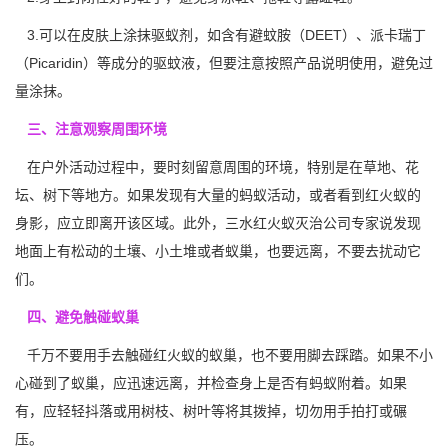
3.可以在皮肤上涂抹驱蚁剂，如含有避蚊胺（DEET）、派卡瑞丁
（Picaridin）等成分的驱蚊液，但要注意按照产品
说明使用
，避免过
量涂抹。
三、注意观察周围环境
在户外活动过程中，要时刻留意周围的环境，特别是在草地、花
坛、树下等地方。如果发现有大量的蚂蚁活动，或者看到红火蚁的
身影，应立即离开该区域。此外，三水红火蚁灭治公司专家说发现
地面上有松动的土壤、小土堆或者蚁巢，也要远离，不要去扰动它
们。
四、避免触碰蚁巢
千万不要用手去
触碰红火蚁
的蚁巢，也不要用脚去踩踏。如果不小
心碰到了蚁巢，应迅速远离，并检查身上是否有蚂蚁附着。如果
有，应轻轻抖落或用树枝、树叶等将其拨掉，切勿用手拍打或碾
压。