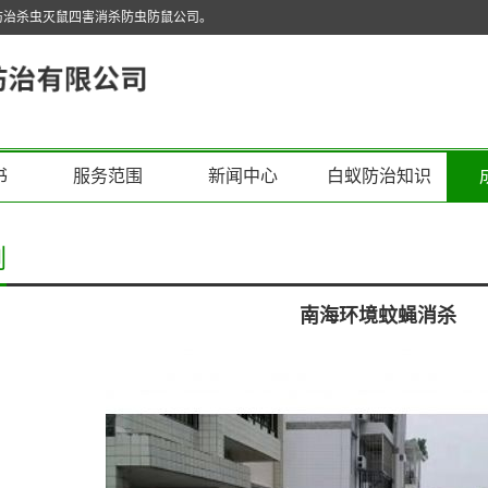
防治杀虫灭鼠四害消杀防虫防鼠公司。
书
服务范围
新闻中心
白蚁防治知识
例
南海环境蚊蝇消杀