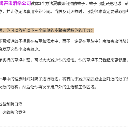
海害虫消杀公司
教你3个方法夏季如何预防蚊子，蚊子可能只是地球上
你，并让你无法享用室外空间。当触及到灭蚊时，可能很难肯定要采取哪
？
面，你可以依托以下三个简单的步骤来缓解你的压力：
能否知道蚊子栖息在杂草和灌木中，而不一定是在草丛中？南海害虫消杀
会发现这些
小虫害
较少。
年实行的
草坪护理
，可以大大减少你的烦恼。你的草坪不只看起来更健康
。
一年中的理想时间对院子进行喷洒，将有助于减少家庭或企业附近的
蚊子
次数的喷雾，然后让你再次享用户外的生活和工作区域。
地基预防白蚁
红火蚁防治案例