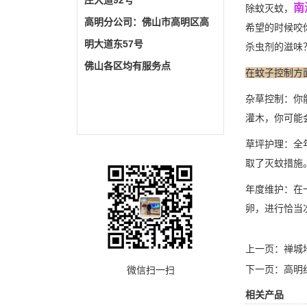
庄大道92号
南
除蚊灭蚊，
高明分公司：佛山市高明区高
希望的时候咬
明大道东57号
杀虫剂的滋味
佛山各区均有服务点
在蚊子控制方
杂草控制：你
灌木，你可能
草坪护理：全
取了灭蚊措施
年度维护：在
卵，进行恰当
上一页：
禅城
下一页：
高明
微信扫一扫
相关产品