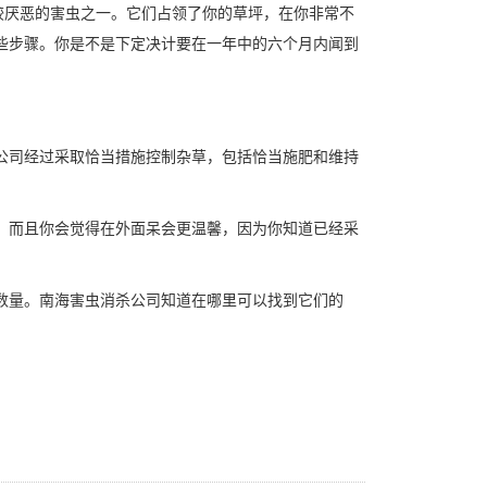
较厌恶的害虫之一。它们占领了你的草坪，在你非常不
些步骤。你是不是下定决计要在一年中的六个月内闻到
公司经过采取恰当措施控制杂草，包括恰当施肥和维持
，而且你会觉得在外面呆会更温馨，因为你知道已经采
数量
。南海害虫消杀公司知道在哪里可以找到它们的