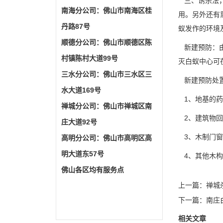
三、诱杀法，
南海分公司：佛山市南海区桂
用。另外还有
丹路87号
蚁发作的环境
顺德分公司：佛山市顺德区陈
新建预防：由
村镇陈村大道99号
灭白蚁中心可
三水分公司：佛山市三水区三
新建预防处置
水大道169号
1、地基的药
禅城分公司：佛山市禅城区南
2、建筑物回
庄大道92号
3、木制门窗
高明分公司：佛山市高明区高
明大道东57号
4、其他木构
佛山各区均有服务点
上一篇：
禅城
下一篇：
南庄
相关文章