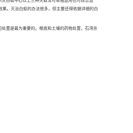
杀灭白蚁中心以上三种
灭蚁法
可单独运用也可综合运
效果。灭治白蚁的办法很多，但主要还得依据详细的白
的处置是最为重要的。根底和土壤的药物处置，石湾杀
。