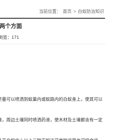
当前位置：
首页
>
白蚁防治知识
两个方面
浏览：
171
尽量可以喷洒到蚁巢内或蚁路内的白蚁身上，使其可以
液，周边土壤同时喷洒药液，使木材及土壤都含有一定