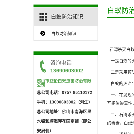
白蚁防
白蚁防治知识
白蚁防治知识
{$ClassName_en}
石湾杀灭白
一是白蚁的灭
咨询电话
13690603002
二是采用预防
佛山市益伦白蚁虫害防治有限
白蚁的灭治
公司
总公司电话：0757-85110172
一、在发现
手机：13690603002（刘生）
互相传染毒性
总公司地址：佛山市南海区里
二、石湾杀灭
水镇和顺海畔花园商铺（即公
的毒素，白蚁
安局侧）