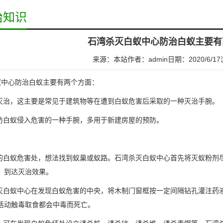
治知识
石湾杀灭白蚁中心防治白蚁主要有
来源：本站
作者：admin
日期：2020/6/17
蚁中心
防治白蚁主要有两个方面：
治，这主要是常见于建筑物等在遭到白蚁危害后采取的一种灭治手腕。
白蚁侵入危害的一种手腕，多用于新建房屋的预防。
：
的
白蚁危害
处，想法找到蚁巢或蚁路。石湾杀灭白蚁中心首先将
灭蚁
粉剂
，到达灭治效果。
白蚁中心在发现白蚁危害的中央，将木制门窗框按一定间隔钻孔灌注药
活动触毒取食都会中毒而死亡。