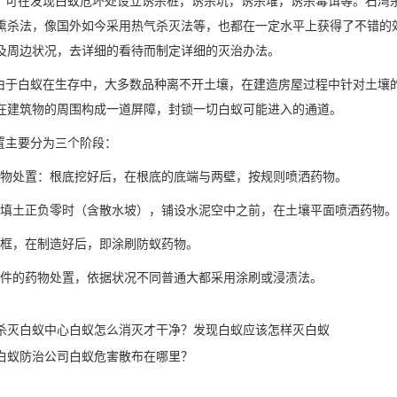
可在发现白蚁危坏处设立诱杀桩，诱杀坑，诱杀堆，诱杀毒饵等。石湾
熏杀法，像国外如今采用热气杀灭法等，也都在一定水平上获得了不错的
及周边状况，去详细的看待而制定详细的灭治办法。
于白蚁在生存中，大多数品种离不开土壤，在建造房屋过程中针对土壤
在建筑物的周围构成一道屏障，封锁一切白蚁可能进入的通道。
主要分为三个阶段：
物处置：根底挖好后，在根底的底端与两壁，按规则喷洒药物。
填土正负零时（含散水坡），铺设水泥空中之前，在土壤平面喷洒药物
框，在制造好后，即涂刷防蚁药物。
件的药物处置，依据状况不同普通大都采用涂刷或浸渍法。
杀灭白蚁中心白蚁怎么消灭才干净？发现白蚁应该怎样灭白蚁
白蚁防治公司白蚁危害散布在哪里？